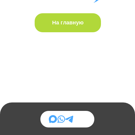
Визовая компания Павла Агешина
+7 995 924-37-65
Ежедневная подача и
получение с 2018 года
ВНЖ • Визы • Иностранный счёт