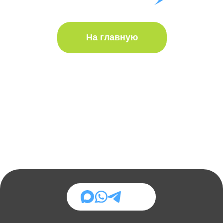
Визовая компания Павла Агешина
+7 995 924-37-65
Ежедневная подача и
получение с 2018 года
ВНЖ • Визы • Иностранный счёт