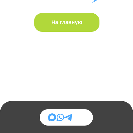
Визовая компания Павла Агешина
+7 995 924-37-65
Ежедневная подача и
получение с 2018 года
ВНЖ • Визы • Иностранный счёт